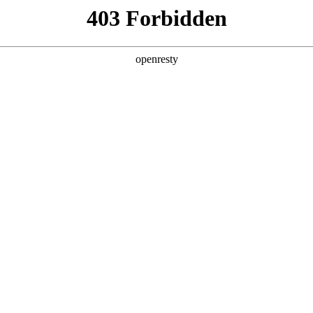
产品及服务
行业解决方案
合作伙伴
投资者关系
云管理服务
预约专家咨询
业务和数据高效 、稳定的上云迁移和云上迁移，采用自研多云纳管平台，
置的一致性，实时掌控云资源运行数据，运用智能化工具分析云资源多云平
依。
核心能力
云成本管理Fin