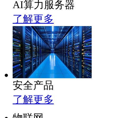
AI算力服务器
了解更多
安全产品
了解更多
物联网