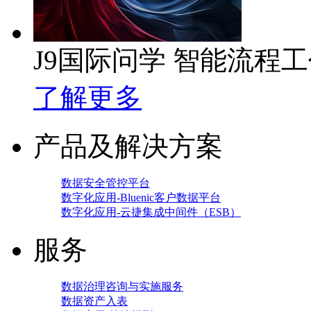
J9国际问学 智能流程
了解更多
产品及解决方案
数据安全管控平台
数字化应用-Bluenic客户数据平台
数字化应用-云捷集成中间件（ESB）
服务
数据治理咨询与实施服务
数据资产入表