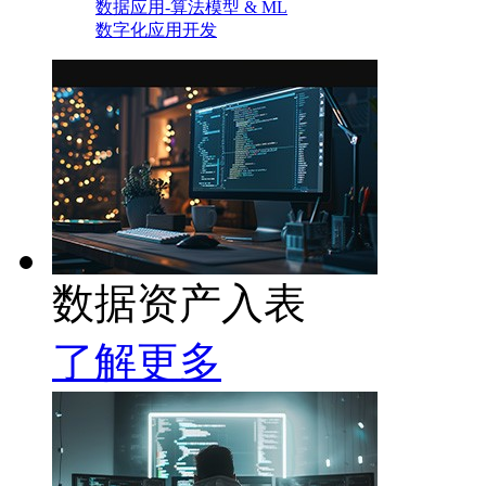
数据应用-算法模型 & ML
数字化应用开发
数据资产入表
了解更多