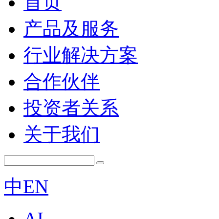
首页
产品及服务
行业解决方案
合作伙伴
投资者关系
关于我们
中
EN
AI