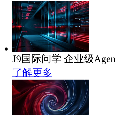
J9国际问学 企业级Age
了解更多