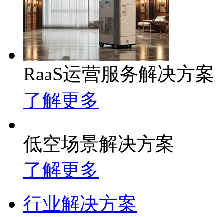
RaaS运营服务解决方案
了解更多
低空场景解决方案
了解更多
行业解决方案