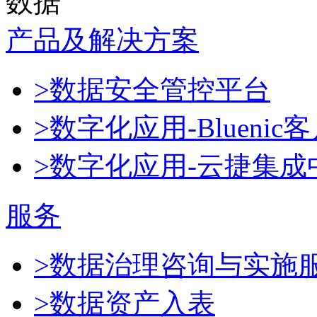
数据
产品及解决方案
>数据安全管控平台
>数字化应用-Blueni
>数字化应用-云捷集成
服务
>数据治理咨询与实施
>数据资产入表