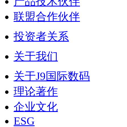
产品技术伙伴
联盟合作伙伴
投资者关系
关于我们
关于J9国际数码
理论著作
企业文化
ESG