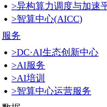
>异构算力调度与加速
>智算中心(AICC)
服务
>DC·AI生态创新中心
>AI服务
>AI培训
>智算中心运营服务