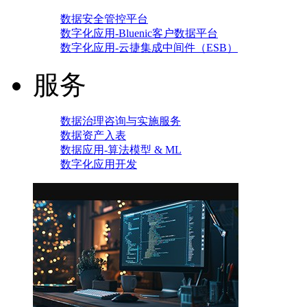
数据安全管控平台
数字化应用-Bluenic客户数据平台
数字化应用-云捷集成中间件（ESB）
服务
数据治理咨询与实施服务
数据资产入表
数据应用-算法模型 & ML
数字化应用开发