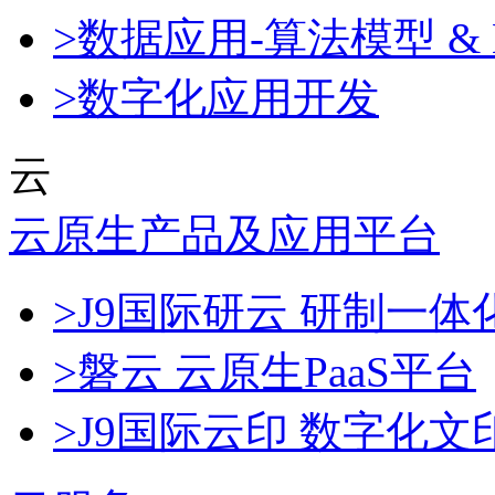
>数据应用-算法模型 & 
>数字化应用开发
云
云原生产品及应用平台
>J9国际研云 研制一
>磐云 云原生PaaS平台
>J9国际云印 数字化