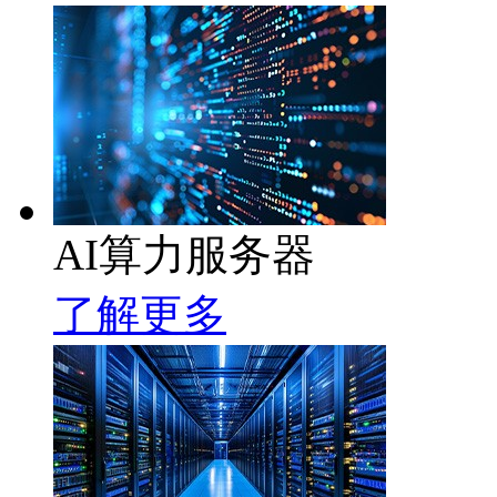
AI算力服务器
了解更多