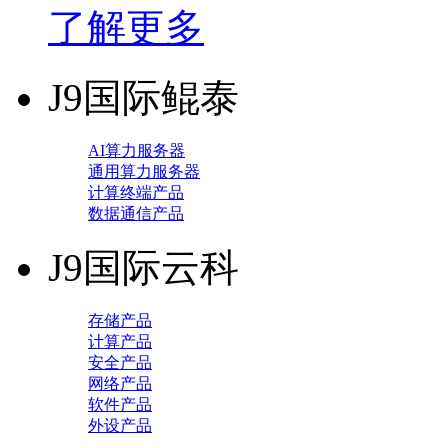
了解更多
J9国际鲲泰
AI算力服务器
通用算力服务器
计算终端产品
数据通信产品
J9国际云科
存储产品
计算产品
安全产品
网络产品
软件产品
外设产品