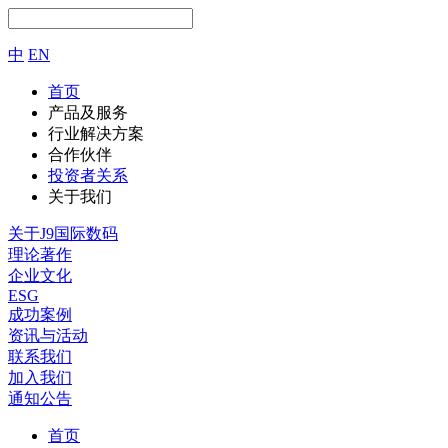
中
EN
首页
产品及服务
行业解决方案
合作伙伴
投资者关系
关于我们
关于J9国际数码
理论著作
企业文化
ESG
成功案例
资讯与活动
联系我们
加入我们
通知公告
首页