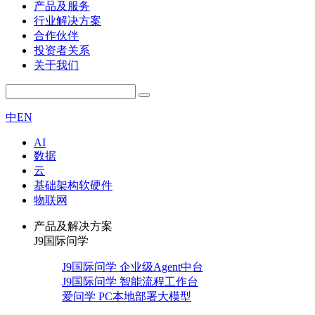
产品及服务
行业解决方案
合作伙伴
投资者关系
关于我们
中
EN
AI
数据
云
基础架构软硬件
物联网
产品及解决方案
J9国际问学
J9国际问学 企业级Agent中台
J9国际问学 智能流程工作台
爱问学 PC本地部署大模型