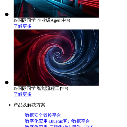
J9国际问学 企业级Agent中台
了解更多
J9国际问学 智能流程工作台
了解更多
产品及解决方案
数据安全管控平台
数字化应用-Bluenic客户数据平台