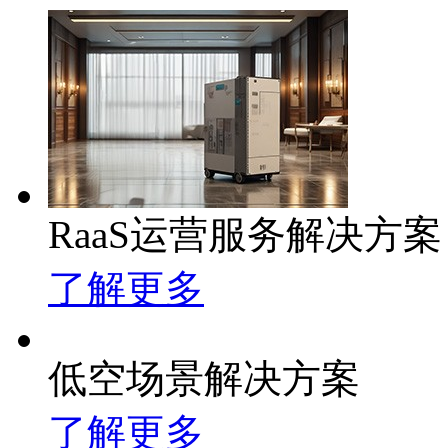
RaaS运营服务解决方案
了解更多
低空场景解决方案
了解更多