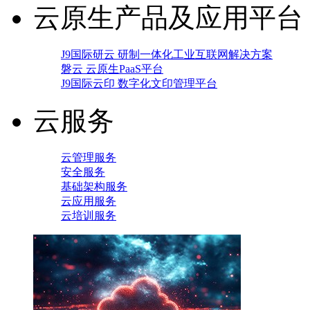
云原生产品及应用平台
J9国际研云 研制一体化工业互联网解决方案
磐云 云原生PaaS平台
J9国际云印 数字化文印管理平台
云服务
云管理服务
安全服务
基础架构服务
云应用服务
云培训服务