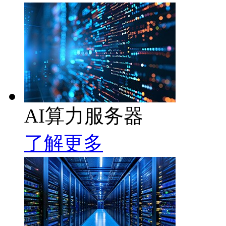
AI算力服务器
了解更多