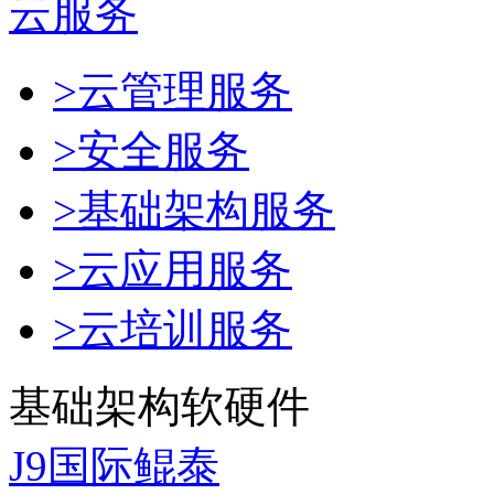
云服务
>云管理服务
>安全服务
>基础架构服务
>云应用服务
>云培训服务
基础架构软硬件
J9国际鲲泰