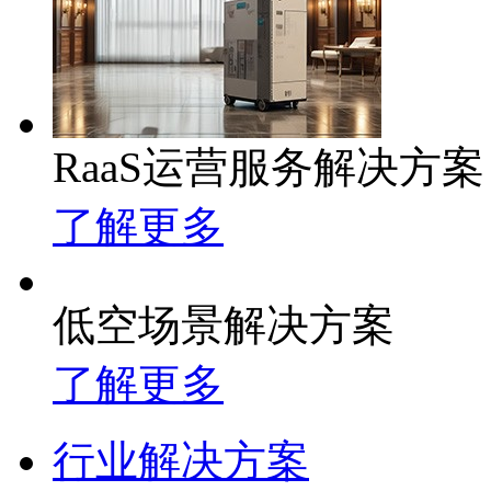
RaaS运营服务解决方案
了解更多
低空场景解决方案
了解更多
行业解决方案