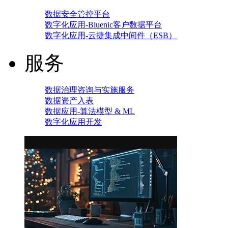
数据安全管控平台
数字化应用-Bluenic客户数据平台
数字化应用-云捷集成中间件（ESB）
服务
数据治理咨询与实施服务
数据资产入表
数据应用-算法模型 & ML
数字化应用开发