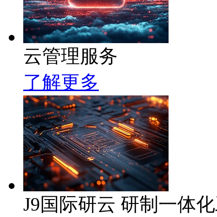
云管理服务
了解更多
J9国际研云 研制一体