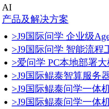
AI
产品及解决方案
>J9国际问学 企业级Age
>J9国际问学 智能流程
>爱问学 PC本地部署
>J9国际鲲泰智算服务
>J9国际鲲泰问学一体
>J9国际鲲泰问学一体机D