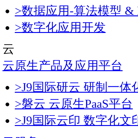
>数据应用-算法模型 & 
>数字化应用开发
云
云原生产品及应用平台
>J9国际研云 研制一
>磐云 云原生PaaS平台
>J9国际云印 数字化