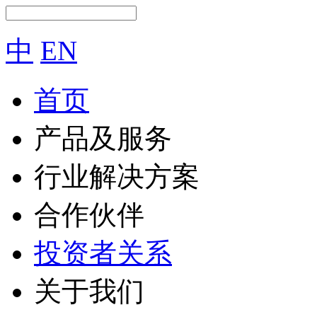
中
EN
首页
产品及服务
行业解决方案
合作伙伴
投资者关系
关于我们